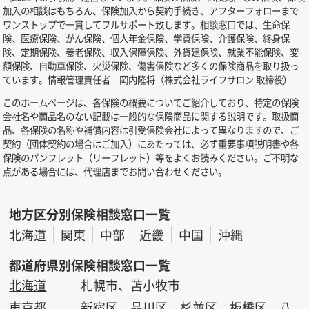
加入の相談はもちろん、保険加入から契約手続き、アフターフォローまで
ワンストップで一貫してフルサポート致します。相談窓口では、生命保
険、医療保険、がん保険、個人年金保険、学資保険、介護保険、終身保
険、定期保険、養老保険、収入保障保険、外貨建保険、就業不能保険、変
額保険、自動車保険、火災保険、傷害保険など多くの保険商品を取り扱っ
ています。情報管理責任者 岡内隆将（株式会社ライフサロン 取締役）
このホームページは、各保険の概要についてご紹介しており、特定の保険
会社名や商品名のない記載は一般的な保険商品に関する説明です。取扱商
品、各保険の名称や補償内容は引受保険会社によって異なりますので、ご
契約（団体契約の場合はご加入）にあたっては、必ず重要事項説明書や各
保険のパンフレット（リーフレット）等をよくお読みください。ご不明な
点がある場合には、代理店までお問い合わせください。
地方区分別保険相談窓口一覧
北海道
関東
中部
近畿
中国
沖縄
都道府県別保険相談窓口一覧
北海道
札幌市、苫小牧市
東京都
新宿区、品川区、杉並区、板橋区、八