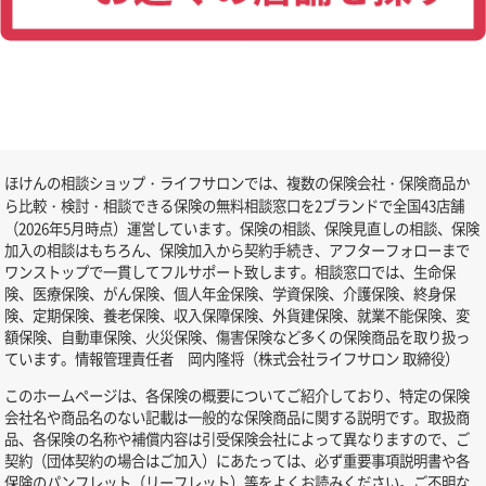
ほけんの相談ショップ・ライフサロンでは、複数の保険会社・保険商品か
ら比較・検討・相談できる保険の無料相談窓口を2ブランドで全国43店舗
（2026年5月時点）運営しています。保険の相談、保険見直しの相談、保険
加入の相談はもちろん、保険加入から契約手続き、アフターフォローまで
ワンストップで一貫してフルサポート致します。相談窓口では、生命保
険、医療保険、がん保険、個人年金保険、学資保険、介護保険、終身保
険、定期保険、養老保険、収入保障保険、外貨建保険、就業不能保険、変
額保険、自動車保険、火災保険、傷害保険など多くの保険商品を取り扱っ
ています。情報管理責任者 岡内隆将（株式会社ライフサロン 取締役）
このホームページは、各保険の概要についてご紹介しており、特定の保険
会社名や商品名のない記載は一般的な保険商品に関する説明です。取扱商
品、各保険の名称や補償内容は引受保険会社によって異なりますので、ご
契約（団体契約の場合はご加入）にあたっては、必ず重要事項説明書や各
保険のパンフレット（リーフレット）等をよくお読みください。ご不明な