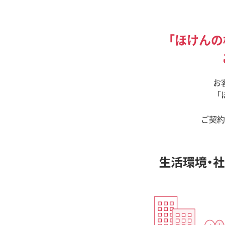
「ほけんの
お
「
ご契約