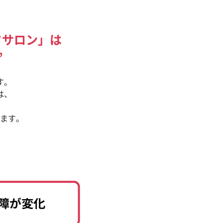
フサロン」は
”
す。
は、
ます。