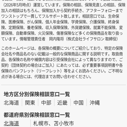
（2026年5月時点）運営しています。保険の相談、保険見直しの相談、保険
加入の相談はもちろん、保険加入から契約手続き、アフターフォローまで
ワンストップで一貫してフルサポート致します。相談窓口では、生命保
険、医療保険、がん保険、個人年金保険、学資保険、介護保険、終身保
険、定期保険、養老保険、収入保障保険、外貨建保険、就業不能保険、変
額保険、自動車保険、火災保険、傷害保険など多くの保険商品を取り扱っ
ています。情報管理責任者 岡内隆将（株式会社ライフサロン 取締役）
このホームページは、各保険の概要についてご紹介しており、特定の保険
会社名や商品名のない記載は一般的な保険商品に関する説明です。取扱商
品、各保険の名称や補償内容は引受保険会社によって異なりますので、ご
契約（団体契約の場合はご加入）にあたっては、必ず重要事項説明書や各
保険のパンフレット（リーフレット）等をよくお読みください。ご不明な
点がある場合には、代理店までお問い合わせください。
地方区分別保険相談窓口一覧
北海道
関東
中部
近畿
中国
沖縄
都道府県別保険相談窓口一覧
北海道
札幌市、苫小牧市