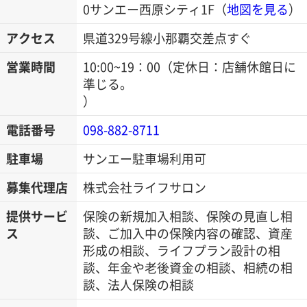
0サンエー西原シティ1F
（
地図を見る
）
アクセス
県道329号線小那覇交差点すぐ
営業時間
10:00~19：00（定休日：店舗休館日に
準じる。
）
電話番号
098-882-8711
駐車場
サンエー駐車場利用可
募集代理店
株式会社ライフサロン
提供サービ
保険の新規加入相談、保険の見直し相
ス
談、ご加入中の保険内容の確認、資産
形成の相談、ライフプラン設計の相
談、年金や老後資金の相談、相続の相
談、法人保険の相談