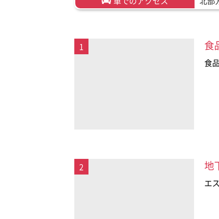
車でのアクセス
北部
食
1
食
地
2
エ