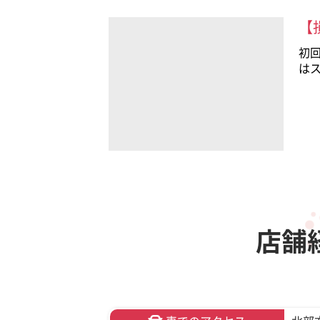
【
初
は
店舗