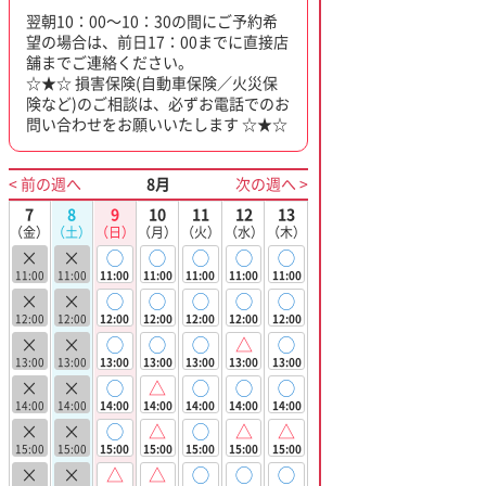
翌朝10：00～10：30の間にご予約希
望の場合は、前日17：00までに直接店
舗までご連絡ください。
☆★☆ 損害保険(自動車保険／火災保
険など)のご相談は、必ずお電話でのお
問い合わせをお願いいたします ☆★☆
< 前の週へ
8月
次の週へ >
7
8
9
10
11
12
13
（金）
（土）
（日）
（月）
（火）
（水）
（木）
×
×
◯
◯
◯
◯
◯
11:00
11:00
11:00
11:00
11:00
11:00
11:00
×
×
◯
◯
◯
◯
◯
12:00
12:00
12:00
12:00
12:00
12:00
12:00
×
×
◯
◯
◯
△
◯
13:00
13:00
13:00
13:00
13:00
13:00
13:00
×
×
◯
△
◯
◯
◯
14:00
14:00
14:00
14:00
14:00
14:00
14:00
×
×
◯
△
◯
△
△
15:00
15:00
15:00
15:00
15:00
15:00
15:00
×
×
△
△
◯
◯
◯