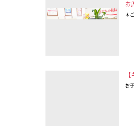
お
＊
【
お