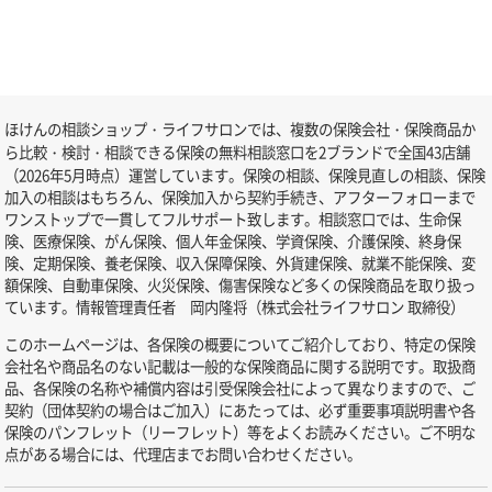
ほけんの相談ショップ・ライフサロンでは、複数の保険会社・保険商品か
ら比較・検討・相談できる保険の無料相談窓口を2ブランドで全国43店舗
（2026年5月時点）運営しています。保険の相談、保険見直しの相談、保険
加入の相談はもちろん、保険加入から契約手続き、アフターフォローまで
ワンストップで一貫してフルサポート致します。相談窓口では、生命保
険、医療保険、がん保険、個人年金保険、学資保険、介護保険、終身保
険、定期保険、養老保険、収入保障保険、外貨建保険、就業不能保険、変
額保険、自動車保険、火災保険、傷害保険など多くの保険商品を取り扱っ
ています。情報管理責任者 岡内隆将（株式会社ライフサロン 取締役）
このホームページは、各保険の概要についてご紹介しており、特定の保険
会社名や商品名のない記載は一般的な保険商品に関する説明です。取扱商
品、各保険の名称や補償内容は引受保険会社によって異なりますので、ご
契約（団体契約の場合はご加入）にあたっては、必ず重要事項説明書や各
保険のパンフレット（リーフレット）等をよくお読みください。ご不明な
点がある場合には、代理店までお問い合わせください。