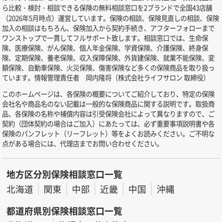
ら比較・検討・相談できる保険の無料相談窓口を2ブランドで全国43店舗
（2026年5月時点）運営しています。保険の相談、保険見直しの相談、保険
加入の相談はもちろん、保険加入から契約手続き、アフターフォローまで
ワンストップで一貫してフルサポート致します。相談窓口では、生命保
険、医療保険、がん保険、個人年金保険、学資保険、介護保険、終身保
険、定期保険、養老保険、収入保障保険、外貨建保険、就業不能保険、変
額保険、自動車保険、火災保険、傷害保険など多くの保険商品を取り扱っ
ています。情報管理責任者 岡内隆将（株式会社ライフサロン 取締役）
このホームページは、各保険の概要についてご紹介しており、特定の保険
会社名や商品名のない記載は一般的な保険商品に関する説明です。取扱商
品、各保険の名称や補償内容は引受保険会社によって異なりますので、ご
契約（団体契約の場合はご加入）にあたっては、必ず重要事項説明書や各
保険のパンフレット（リーフレット）等をよくお読みください。ご不明な
点がある場合には、代理店までお問い合わせください。
地方区分別保険相談窓口一覧
北海道
関東
中部
近畿
中国
沖縄
都道府県別保険相談窓口一覧