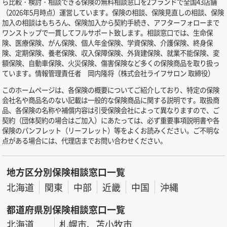
ら比較・検討・相談できる保険の無料相談窓口を2ブランドで全国43店舗
（2026年5月時点）運営しています。保険の相談、保険見直しの相談、保険
加入の相談はもちろん、保険加入から契約手続き、アフターフォローまで
ワンストップで一貫してフルサポート致します。相談窓口では、生命保
険、医療保険、がん保険、個人年金保険、学資保険、介護保険、終身保
険、定期保険、養老保険、収入保障保険、外貨建保険、就業不能保険、変
額保険、自動車保険、火災保険、傷害保険など多くの保険商品を取り扱っ
ています。情報管理責任者 岡内隆将（株式会社ライフサロン 取締役）
このホームページは、各保険の概要についてご紹介しており、特定の保険
会社名や商品名のない記載は一般的な保険商品に関する説明です。取扱商
品、各保険の名称や補償内容は引受保険会社によって異なりますので、ご
契約（団体契約の場合はご加入）にあたっては、必ず重要事項説明書や各
保険のパンフレット（リーフレット）等をよくお読みください。ご不明な
点がある場合には、代理店までお問い合わせください。
地方区分別保険相談窓口一覧
北海道
関東
中部
近畿
中国
沖縄
都道府県別保険相談窓口一覧
北海道
札幌市、苫小牧市