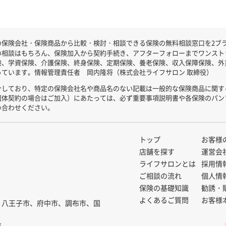
保険会社・保険商品から比較・検討・相談できる保険の無料相談窓口を2ブラン
の相談はもちろん、保険加入から契約手続き、アフターフォローまでワンスト
険、学資保険、介護保険、終身保険、定期保険、養老保険、収入保障保険、外
ています。情報管理責任者 岡内隆将（株式会社ライフサロン 取締役）
介しており、特定の保険会社名や商品名のない記載は一般的な保険商品に関す
団体契約の場合はご加入）にあたっては、必ず重要事項説明書や各保険のパン
い合わせください。
トップ
お客様
店舗を探す
運営会
ライフサロンとは
採用情
ご相談の流れ
個人情
保険の基礎知識
勧誘・
よくあるご質問
お客様
、八王子市、府中市、調布市、国
市