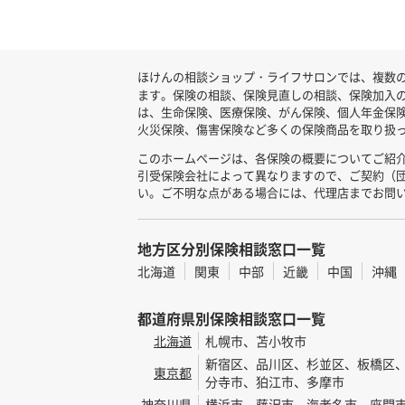
ほけんの相談ショップ・ライフサロンでは、複数の
ます。保険の相談、保険見直しの相談、保険加入
は、生命保険、医療保険、がん保険、個人年金保
火災保険、傷害保険など多くの保険商品を取り扱っ
このホームページは、各保険の概要についてご紹
引受保険会社によって異なりますので、ご契約（
い。ご不明な点がある場合には、代理店までお問
地方区分別保険相談窓口一覧
北海道
関東
中部
近畿
中国
沖縄
都道府県別保険相談窓口一覧
北海道
札幌市、苫小牧市
新宿区、品川区、杉並区、板橋区
東京都
分寺市、狛江市、多摩市
神奈川県
横浜市、藤沢市、海老名市、座間