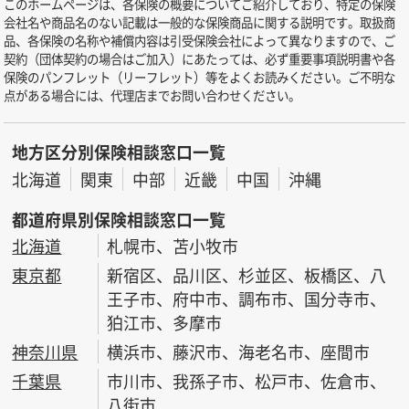
このホームページは、各保険の概要についてご紹介しており、特定の保険
会社名や商品名のない記載は一般的な保険商品に関する説明です。取扱商
品、各保険の名称や補償内容は引受保険会社によって異なりますので、ご
契約（団体契約の場合はご加入）にあたっては、必ず重要事項説明書や各
保険のパンフレット（リーフレット）等をよくお読みください。ご不明な
点がある場合には、代理店までお問い合わせください。
地方区分別保険相談窓口一覧
北海道
関東
中部
近畿
中国
沖縄
都道府県別保険相談窓口一覧
北海道
札幌市、苫小牧市
東京都
新宿区、品川区、杉並区、板橋区、八
王子市、府中市、調布市、国分寺市、
狛江市、多摩市
神奈川県
横浜市、藤沢市、海老名市、座間市
千葉県
市川市、我孫子市、松戸市、佐倉市、
八街市