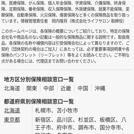
険、医療保険、がん保険、個人年金保険、学資保険、介護保険、終身保
険、定期保険、養老保険、収入保障保険、外貨建保険、就業不能保険、変
額保険、自動車保険、火災保険、傷害保険など多くの保険商品を取り扱っ
ています。情報管理責任者 岡内隆将（株式会社ライフサロン 取締役）
このホームページは、各保険の概要についてご紹介しており、特定の保険
会社名や商品名のない記載は一般的な保険商品に関する説明です。取扱商
品、各保険の名称や補償内容は引受保険会社によって異なりますので、ご
契約（団体契約の場合はご加入）にあたっては、必ず重要事項説明書や各
保険のパンフレット（リーフレット）等をよくお読みください。ご不明な
点がある場合には、代理店までお問い合わせください。
地方区分別保険相談窓口一覧
北海道
関東
中部
近畿
中国
沖縄
都道府県別保険相談窓口一覧
北海道
札幌市、苫小牧市
東京都
新宿区、品川区、杉並区、板橋区、八
王子市、府中市、調布市、国分寺市、