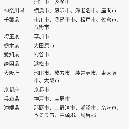
狛江市、多摩市
神奈川県
横浜市、藤沢市、海老名市、座間市
千葉県
市川市、我孫子市、松戸市、佐倉市、
八街市
埼玉県
草加市
栃木県
大田原市
愛知県
刈谷市
静岡県
浜松市
大阪府
池田市、枚方市、藤井寺市、東大阪
市、大阪市
京都府
京都市
兵庫県
神戸市、宝塚市
沖縄県
那覇市、宜野湾市、浦添市、糸満市、
うるま市、中頭郡、島尻郡