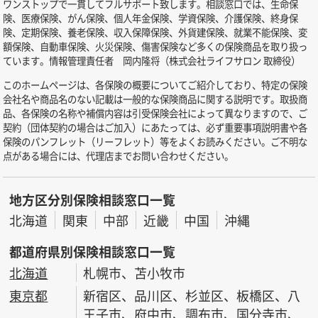
ワンストップで一貫してフルサポート致します。相談窓口では、生命保
険、医療保険、がん保険、個人年金保険、学資保険、介護保険、終身保
険、定期保険、養老保険、収入保障保険、外貨建保険、就業不能保険、変
額保険、自動車保険、火災保険、傷害保険など多くの保険商品を取り扱っ
ています。情報管理責任者 岡内隆将（株式会社ライフサロン 取締役）
このホームページは、各保険の概要についてご紹介しており、特定の保険
会社名や商品名のない記載は一般的な保険商品に関する説明です。取扱商
品、各保険の名称や補償内容は引受保険会社によって異なりますので、ご
契約（団体契約の場合はご加入）にあたっては、必ず重要事項説明書や各
保険のパンフレット（リーフレット）等をよくお読みください。ご不明な
点がある場合には、代理店までお問い合わせください。
地方区分別保険相談窓口一覧
北海道
関東
中部
近畿
中国
沖縄
都道府県別保険相談窓口一覧
北海道
札幌市、苫小牧市
東京都
新宿区、品川区、杉並区、板橋区、八
王子市、府中市、調布市、国分寺市、