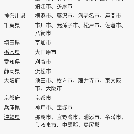
狛江市、多摩市
神奈川県
横浜市、藤沢市、海老名市、座間市
千葉県
市川市、我孫子市、松戸市、佐倉市、
八街市
埼玉県
草加市
栃木県
大田原市
愛知県
刈谷市
静岡県
浜松市
大阪府
池田市、枚方市、藤井寺市、東大阪
市、大阪市
京都府
京都市
兵庫県
神戸市、宝塚市
沖縄県
那覇市、宜野湾市、浦添市、糸満市、
うるま市、中頭郡、島尻郡