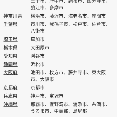
王子市、府中市、調布市、国分寺市、
狛江市、多摩市
神奈川県
横浜市、藤沢市、海老名市、座間市
千葉県
市川市、我孫子市、松戸市、佐倉市、
八街市
埼玉県
草加市
栃木県
大田原市
愛知県
刈谷市
静岡県
浜松市
大阪府
池田市、枚方市、藤井寺市、東大阪
市、大阪市
京都府
京都市
兵庫県
神戸市、宝塚市
沖縄県
那覇市、宜野湾市、浦添市、糸満市、
うるま市、中頭郡、島尻郡