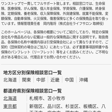
ワンストップで一貫してフルサポート致します。相談窓口では、生命保
険、医療保険、がん保険、個人年金保険、学資保険、介護保険、終身保
険、定期保険、養老保険、収入保障保険、外貨建保険、就業不能保険、変
額保険、自動車保険、火災保険、傷害保険など多くの保険商品を取り扱っ
ています。情報管理責任者 岡内隆将（株式会社ライフサロン 取締役）
このホームページは、各保険の概要についてご紹介しており、特定の保険
会社名や商品名のない記載は一般的な保険商品に関する説明です。取扱商
品、各保険の名称や補償内容は引受保険会社によって異なりますので、ご
契約（団体契約の場合はご加入）にあたっては、必ず重要事項説明書や各
保険のパンフレット（リーフレット）等をよくお読みください。ご不明な
点がある場合には、代理店までお問い合わせください。
地方区分別保険相談窓口一覧
北海道
関東
中部
近畿
中国
沖縄
都道府県別保険相談窓口一覧
北海道
札幌市、苫小牧市
東京都
新宿区、品川区、杉並区、板橋区、八