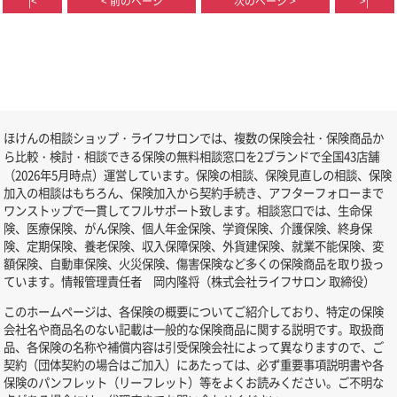
|<
< 前のページ
次のページ >
>|
ほけんの相談ショップ・ライフサロンでは、複数の保険会社・保険商品か
ら比較・検討・相談できる保険の無料相談窓口を2ブランドで全国43店舗
（2026年5月時点）運営しています。保険の相談、保険見直しの相談、保険
加入の相談はもちろん、保険加入から契約手続き、アフターフォローまで
ワンストップで一貫してフルサポート致します。相談窓口では、生命保
険、医療保険、がん保険、個人年金保険、学資保険、介護保険、終身保
険、定期保険、養老保険、収入保障保険、外貨建保険、就業不能保険、変
額保険、自動車保険、火災保険、傷害保険など多くの保険商品を取り扱っ
ています。情報管理責任者 岡内隆将（株式会社ライフサロン 取締役）
このホームページは、各保険の概要についてご紹介しており、特定の保険
会社名や商品名のない記載は一般的な保険商品に関する説明です。取扱商
品、各保険の名称や補償内容は引受保険会社によって異なりますので、ご
契約（団体契約の場合はご加入）にあたっては、必ず重要事項説明書や各
保険のパンフレット（リーフレット）等をよくお読みください。ご不明な