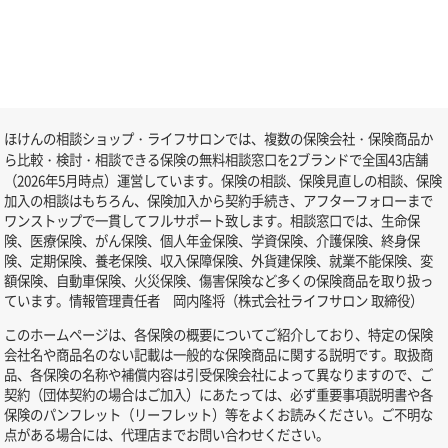
ほけんの相談ショップ・ライフサロンでは、複数の保険会社・保険商品か
ら比較・検討・相談できる保険の無料相談窓口を2ブランドで全国43店舗
（2026年5月時点）運営しています。保険の相談、保険見直しの相談、保険
加入の相談はもちろん、保険加入から契約手続き、アフターフォローまで
ワンストップで一貫してフルサポート致します。相談窓口では、生命保
険、医療保険、がん保険、個人年金保険、学資保険、介護保険、終身保
険、定期保険、養老保険、収入保障保険、外貨建保険、就業不能保険、変
額保険、自動車保険、火災保険、傷害保険など多くの保険商品を取り扱っ
ています。情報管理責任者 岡内隆将（株式会社ライフサロン 取締役）
このホームページは、各保険の概要についてご紹介しており、特定の保険
会社名や商品名のない記載は一般的な保険商品に関する説明です。取扱商
品、各保険の名称や補償内容は引受保険会社によって異なりますので、ご
契約（団体契約の場合はご加入）にあたっては、必ず重要事項説明書や各
保険のパンフレット（リーフレット）等をよくお読みください。ご不明な
点がある場合には、代理店までお問い合わせください。