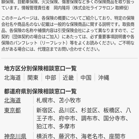
額保険、自動車保険、火災保険、傷害保険など多くの保険商品を取り扱っ
ています。情報管理責任者 岡内隆将（株式会社ライフサロン 取締役）
このホームページは、各保険の概要についてご紹介しており、特定の保険
会社名や商品名のない記載は一般的な保険商品に関する説明です。取扱商
品、各保険の名称や補償内容は引受保険会社によって異なりますので、ご
契約（団体契約の場合はご加入）にあたっては、必ず重要事項説明書や各
保険のパンフレット（リーフレット）等をよくお読みください。ご不明な
点がある場合には、代理店までお問い合わせください。
地方区分別保険相談窓口一覧
北海道
関東
中部
近畿
中国
沖縄
都道府県別保険相談窓口一覧
北海道
札幌市、苫小牧市
東京都
新宿区、品川区、杉並区、板橋区、八
王子市、府中市、調布市、国分寺市、
狛江市、多摩市
神奈川県
横浜市、藤沢市、海老名市、座間市