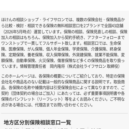
ほけんの相談ショップ・ライフサロンでは、複数の保険会社・保険商品か
ら比較・検討・相談できる保険の無料相談窓口を2ブランドで全国43店舗
（2026年5月時点）運営しています。保険の相談、保険見直しの相談、保険
加入の相談はもちろん、保険加入から契約手続き、アフターフォローまで
ワンストップで一貫してフルサポート致します。相談窓口では、生命保
険、医療保険、がん保険、個人年金保険、学資保険、介護保険、終身保
険、定期保険、養老保険、収入保障保険、外貨建保険、就業不能保険、変
額保険、自動車保険、火災保険、傷害保険など多くの保険商品を取り扱っ
ています。情報管理責任者 岡内隆将（株式会社ライフサロン 取締役）
このホームページは、各保険の概要についてご紹介しており、特定の保険
会社名や商品名のない記載は一般的な保険商品に関する説明です。取扱商
品、各保険の名称や補償内容は引受保険会社によって異なりますので、ご
契約（団体契約の場合はご加入）にあたっては、必ず重要事項説明書や各
保険のパンフレット（リーフレット）等をよくお読みください。ご不明な
点がある場合には、代理店までお問い合わせください。
地方区分別保険相談窓口一覧