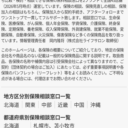
（2026年5月時点）運営しています。保険の相談、保険見直しの相談、保険
加入の相談はもちろん、保険加入から契約手続き、アフターフォローまで
ワンストップで一貫してフルサポート致します。相談窓口では、生命保
険、医療保険、がん保険、個人年金保険、学資保険、介護保険、終身保
険、定期保険、養老保険、収入保障保険、外貨建保険、就業不能保険、変
額保険、自動車保険、火災保険、傷害保険など多くの保険商品を取り扱っ
ています。情報管理責任者 岡内隆将（株式会社ライフサロン 取締役）
このホームページは、各保険の概要についてご紹介しており、特定の保険
会社名や商品名のない記載は一般的な保険商品に関する説明です。取扱商
品、各保険の名称や補償内容は引受保険会社によって異なりますので、ご
契約（団体契約の場合はご加入）にあたっては、必ず重要事項説明書や各
保険のパンフレット（リーフレット）等をよくお読みください。ご不明な
点がある場合には、代理店までお問い合わせください。
地方区分別保険相談窓口一覧
北海道
関東
中部
近畿
中国
沖縄
都道府県別保険相談窓口一覧
北海道
札幌市、苫小牧市