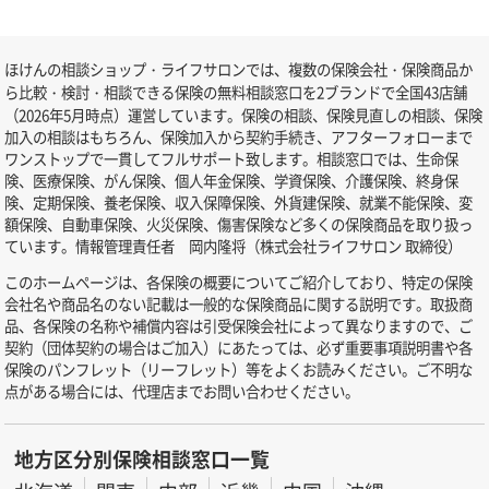
ほけんの相談ショップ・ライフサロンでは、複数の保険会社・保険商品か
ら比較・検討・相談できる保険の無料相談窓口を2ブランドで全国43店舗
（2026年5月時点）運営しています。保険の相談、保険見直しの相談、保険
加入の相談はもちろん、保険加入から契約手続き、アフターフォローまで
ワンストップで一貫してフルサポート致します。相談窓口では、生命保
険、医療保険、がん保険、個人年金保険、学資保険、介護保険、終身保
険、定期保険、養老保険、収入保障保険、外貨建保険、就業不能保険、変
額保険、自動車保険、火災保険、傷害保険など多くの保険商品を取り扱っ
ています。情報管理責任者 岡内隆将（株式会社ライフサロン 取締役）
このホームページは、各保険の概要についてご紹介しており、特定の保険
会社名や商品名のない記載は一般的な保険商品に関する説明です。取扱商
品、各保険の名称や補償内容は引受保険会社によって異なりますので、ご
契約（団体契約の場合はご加入）にあたっては、必ず重要事項説明書や各
保険のパンフレット（リーフレット）等をよくお読みください。ご不明な
点がある場合には、代理店までお問い合わせください。
地方区分別保険相談窓口一覧