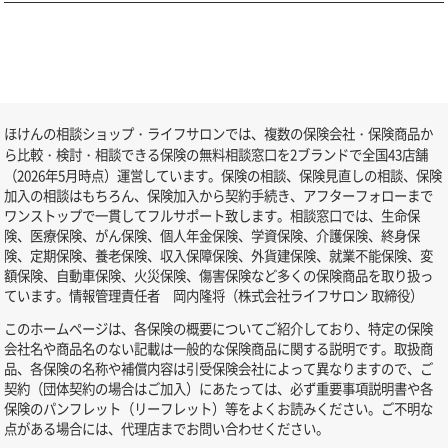
ほけんの相談ショップ・ライフサロンでは、複数の保険会社・保険商品か
ら比較・検討・相談できる保険の無料相談窓口を2ブランドで全国43店舗
（2026年5月時点）運営しています。保険の相談、保険見直しの相談、保険
加入の相談はもちろん、保険加入から契約手続き、アフターフォローまで
ワンストップで一貫してフルサポート致します。相談窓口では、生命保
険、医療保険、がん保険、個人年金保険、学資保険、介護保険、終身保
険、定期保険、養老保険、収入保障保険、外貨建保険、就業不能保険、変
額保険、自動車保険、火災保険、傷害保険など多くの保険商品を取り扱っ
ています。情報管理責任者 岡内隆将（株式会社ライフサロン 取締役）
このホームページは、各保険の概要についてご紹介しており、特定の保険
会社名や商品名のない記載は一般的な保険商品に関する説明です。取扱商
品、各保険の名称や補償内容は引受保険会社によって異なりますので、ご
契約（団体契約の場合はご加入）にあたっては、必ず重要事項説明書や各
保険のパンフレット（リーフレット）等をよくお読みください。ご不明な
点がある場合には、代理店までお問い合わせください。